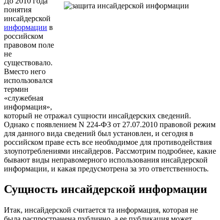
До 2010 года
понятия
инсайдерской
информации
в
российском
правовом поле
не
существовало.
Вместо него
использовался
термин
«служебная
информация»,
который не отражал сущности инсайдерских сведений.
Однако с появлением N 224-ФЗ от 27.07.2010 правовой режим
для данного вида сведений был установлен, и сегодня в
российском праве есть все необходимое для противодействия
злоупотреблениями инсайдеров. Рассмотрим подробнее, какие
бывают виды неправомерного использования инсайдерской
информации, и какая предусмотрена за это ответственность.
Сущность инсайдерской информации
Итак, инсайдерской считается та информация, которая не
была распространена публично, а ее публикация может