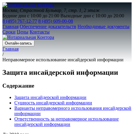
Москва, Страстной Бульвар, 7, стр. 1, 2 этаж
Будние дни с 10:00 до 21:00
Выходные дни с 10:00 до 20:00
8 (495) 767-12-77
8 (495) 609-00-08
Главная
Обеспечение доказательств
Необходимые документы
Сроки
Цены
Контакты
Онлайн-запись
Главная
/
Неправомерное использование инсайдерской информации
Защита инсайдерской информации
Содержание
Защита инсайдерской информации
Сущность инсайдерской информации
Варианты неправомерного использования инсайдерской
информации
Ответственность за неправомерное использование
инсайдерской информации