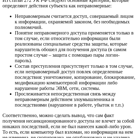
Из статьи 272 УК РФ следуют основные критерии, которые
определяют действия субъекта как неправомерные:
Неправомерным считается доступ, совершаемый лицом
к информации, охраняемой законом, без необходимых
полномочий.
Понятие неправомерного доступа применяется только в
том случае, если относительно информации были
реализованы специальные средства защиты, которые
нарушитель обошел для получения доступа (в самом
простом случае – защита с помощью пары логин-
пароль).
Состав преступления присутствует только в том случае,
если неправомерный доступ повлек определенные
последствия: уничтожение, копирование, блокирование,
модификацию компьютерной информации либо
нарушение работы ЭВМ, сети, системы.
Прослеживается непосредственная связь между
неправомерным действием злоумышленника и
последствиями (нарушение в работе, убыток и т.п.)
Соответственно, можно сделать вывод, что сам факт
получения несанкционированного доступа не влечет за собой
никаких последствий, если не был нанесен какой-либо урон.
То есть, если компьютер был взломан, но информация на нем
не изменена, не скопирована, не опубликована и не удалена,