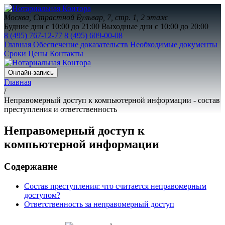
Москва, Страстной Бульвар, 7, стр. 1, 2 этаж
Будние дни с 10:00 до 21:00
Выходные дни с 10:00 до 20:00
8 (495) 767-12-77
8 (495) 609-00-08
Главная
Обеспечение доказательств
Необходимые документы
Сроки
Цены
Контакты
Онлайн-запись
Главная
/
Неправомерный доступ к компьютерной информации - состав
преступления и ответственность
Неправомерный доступ к
компьютерной информации
Содержание
Состав преступления: что считается неправомерным
доступом?
Ответственность за неправомерный доступ